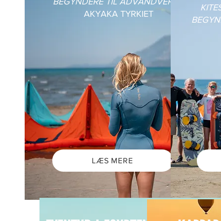
BEGYNDERE TIL ADVANDVERET
KITE
AKYAKA TYRKIET
BEGYN
LÆS MERE