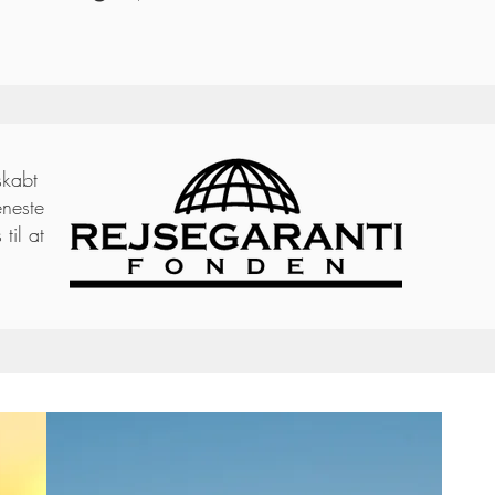
skabt
eneste
til at