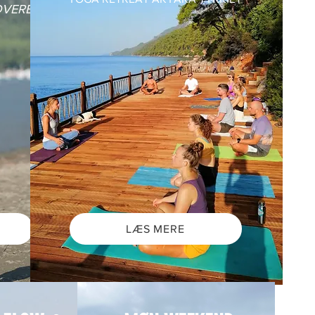
DVERET
LÆS MERE