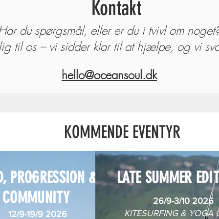
Kontakt
Har du spørgsmål, eller er du i tvivl om noget
ig til os – vi sidder klar til at hjælpe, og vi sva
hello@oceansoul.dk
KOMMENDE EVENTYR
D, PROGRESSION &
LATE SUMMER EDI
COMMUNITY
26/9-3/10 2026
KITESURFING & YOGA
12/9-19/9 2026