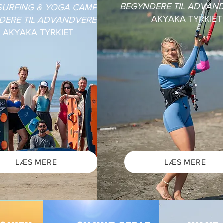
BEGYNDERE TIL ADVAN
SURFING & YOGA CAMP
AKYAKA TYRKIET
DERE TIL ADVANDVERET
AKYAKA TYRKIET
LÆS MERE
LÆS MERE