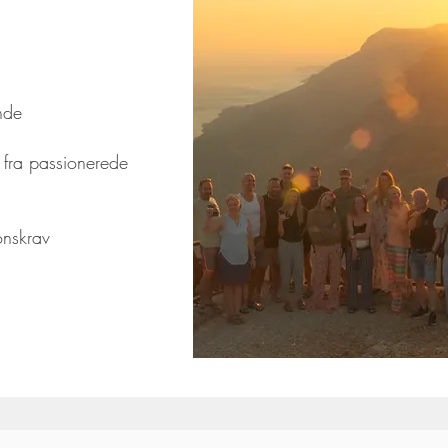
nde
 fra passionerede
onskrav