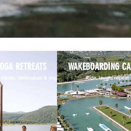
YOGA RETREATS
WAKEBOARDING C
 steder, fællesskab & yoga
Ride, laugh, repeat