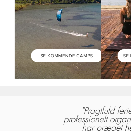
SE KOMMENDE CAMPS
SE
"Pragtfuld fer
professionelt organi
har præget he