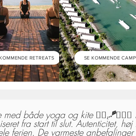
 KOMMENDE RETREATS
SE KOMMENDE CAMP
ie med både yoga og kite 🧘‍♀️🪁🏄🏽‍♀️ 
seret fra start til slut. Autenticitet, 
le ferien. De varmeste anbefalinger 