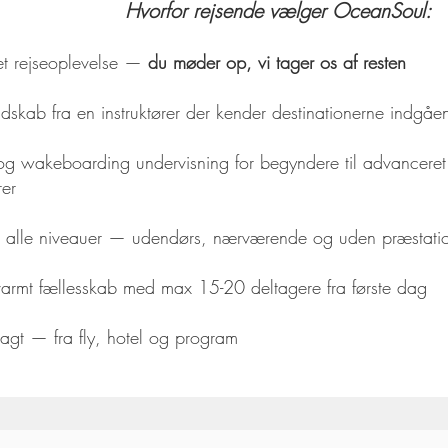
Hvorfor rejsende vælger OceanSoul:
et rejseoplevelse —
du møder op, vi tager os af resten
dskab fra en instruktører der kender destinationerne indgåe
 og wakeboarding undervisning for begyndere til advanceret
rer
r alle niveauer — udendørs, nærværende og uden præstati
, varmt fællesskab med max 15-20 deltagere fra første dag
lagt — fra fly, hotel og program