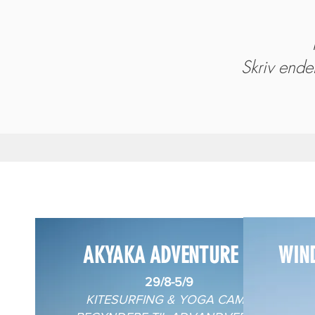
Skriv endel
AKYAKA ADVENTURE
WIN
29/8-5/9
KITESURFING & YOGA CAMP