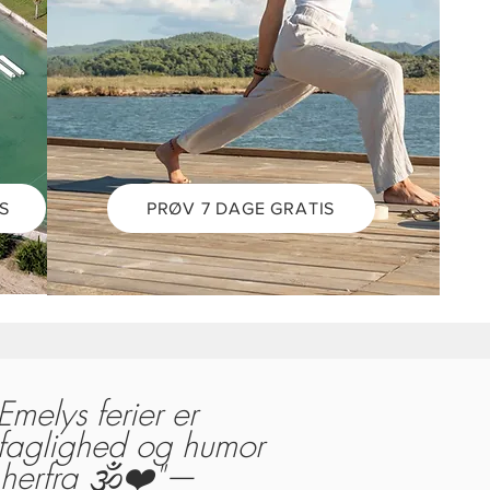
S
PRØV 7 DAGE GRATIS
Emelys ferier er
høj faglighed og humor
herfra 🕉️❤️"
—