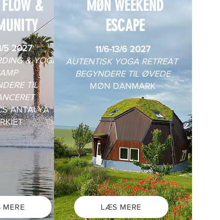
 FLOW &
MØN WEEKEND
MUNITY
ESCAPE
1/5 2027
11/6-13/6 2027
DING & YOGA
AUTENTISK YOGA RETREAT
AMP
BEGYNDERE TIL ØVEDE
DERE TIL
MØN DANMARK
ANCERET
CS ANTALYA
RKIET
 MERE
LÆS MERE