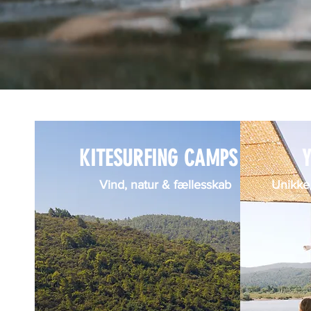
KITESURFING CAMPS
Vind, natur & fællesskab
Unikke