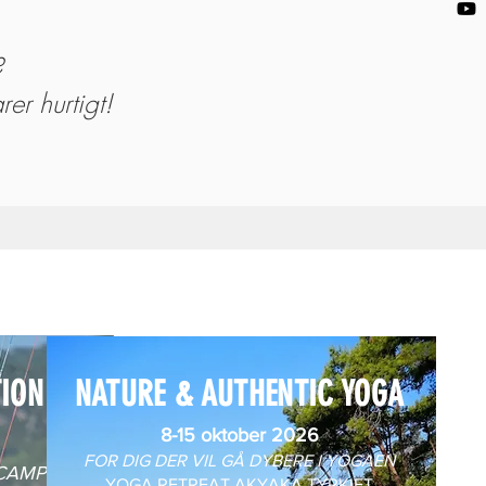
?
rer hurtigt!
TION
NATURE & AUTHENTIC YOGA
8-15 oktober 2026
FOR DIG DER VIL GÅ DYBERE I YOGAEN
 CAMP
YOGA RETREAT AKYAKA TYRKIET