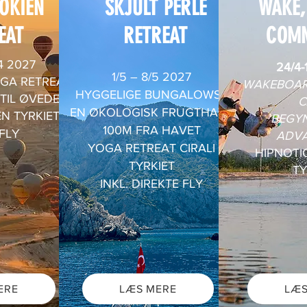
OKIEN
SKJULT PERLE
WAKE,
EAT
RETREAT
COM
/4 2027
24/4-
1/5 – 8/5 2027
OGA RETREAT
WAKEBOAR
HYGGELIGE BUNGALOWS I
TIL ØVEDE
C
EN ØKOLOGISK FRUGTHAVE
N TYRKIET
BEGYN
100M FRA HAVET​
 FLY
ADV
YOGA RETREAT CIRALI
HIPNOTI
TYRKIET
TY
INKL. DIREKTE FLY
ERE
LÆS MERE
LÆS