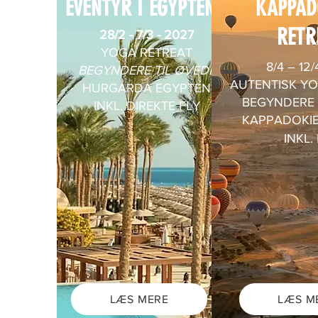
EVENTYR I EGYPTEN
KAPPAD
RETR
28/2 - 7/3 - 2027
YOGA RETREAT
8/4 – 12
BEGYNDERE TIL ØVEDE
AUTENTISK Y
HURGARDA EGYPTEN
BEGYNDERE 
INKL. DIREKTE FLY
KAPPADOKIE
INKL.
LÆS MERE
LÆS M