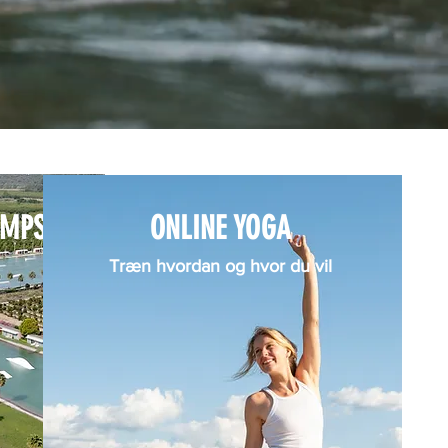
AMPS
ONLINE YOGA
Træn hvordan og hvor du vil