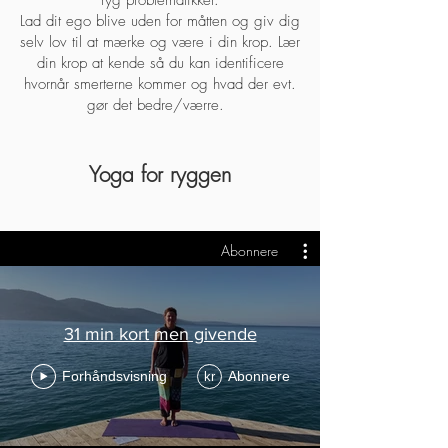
ryg problematikker.
Lad dit ego blive uden for måtten og giv dig
selv lov til at mærke og være i din krop. Lær
din krop at kende så du kan identificere
hvornår smerterne kommer og hvad der evt.
gør det bedre/værre.
Yoga for ryggen
Abonnere
31 min kort men givende
Forhåndsvisning
Abonnere
kr