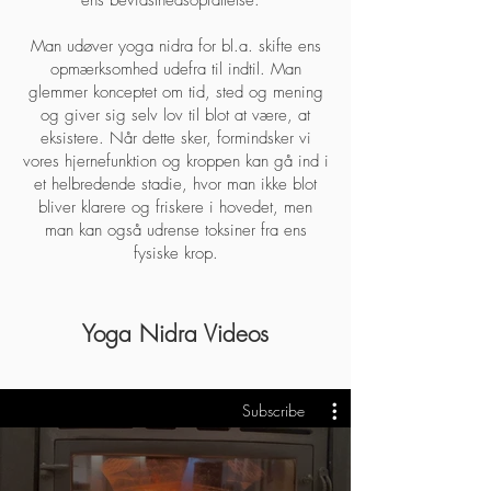
ens bevidsthedsopfattelse.
Man udøver yoga nidra for bl.a. skifte ens
opmærksomhed udefra til indtil. Man
glemmer konceptet om tid, sted og mening
og giver sig selv lov til blot at være, at
eksistere. Når dette sker, formindsker vi
vores hjernefunktion og kroppen kan gå ind i
et helbredende stadie, hvor man ikke blot
bliver klarere og friskere i hovedet, men
man kan også udrense toksiner fra ens
fysiske krop.
Yoga Nidra Videos
Subscribe