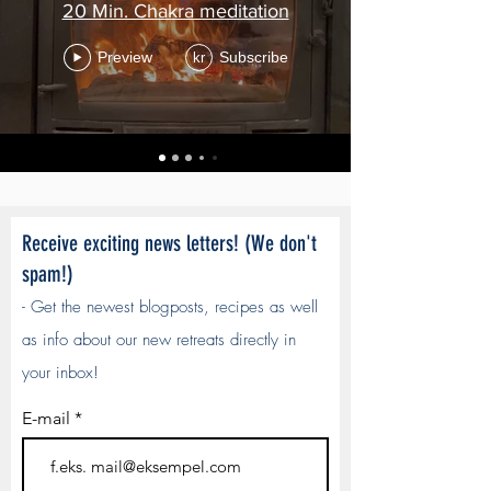
20 Min. Chakra meditation
Preview
Subscribe
kr
Receive exciting news letters! (We don't
spam!)
- Get the newest blogposts, recipes as well
as info about our new retreats directly in
your inbox!
E-mail