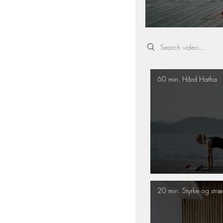
Search videos
60 min. Hård Hatha
20 min. Styrke og