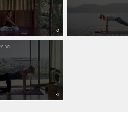
kr
ig ryg
kr
Email:
hello@