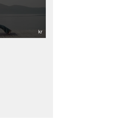
kr
oceansoul.dk