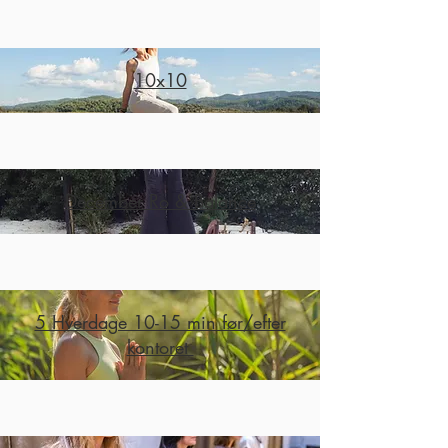
10x10
December Ro & Balance
5 Hverdage 10-15 min før/efter
kontoret