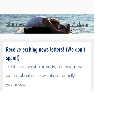
Slut med søvnløse nætter på 7 dage
Receive exciting news letters! (We don't
spam!)
- Get the newest blogposts, recipes as well
as info about our new retreats directly in
your inbox!
E-mail
Sign up